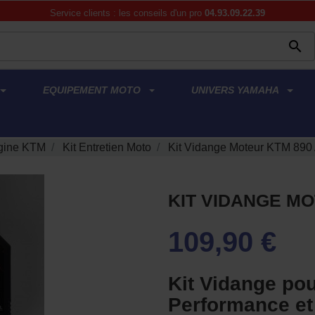
Service clients : les conseils d'un pro
04.93.09.22.39

EQUIPEMENT MOTO
UNIVERS YAMAHA
gine KTM
Kit Entretien Moto
Kit Vidange Moteur KTM 890
KIT VIDANGE M
109,90 €
Kit Vidange po
Performance et 