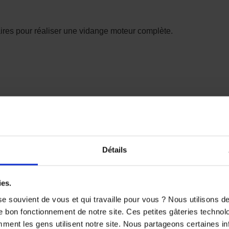
es pour réaliser une vidange moteur complète.
hèse Ester
gences du moteur KTM.
Détails
le Motul 7100 10W60 ?
ies.
e souvient de vous et qui travaille pour vous ? Nous utilisons 
nctionne à des températures élevées. Il nécessite une huile c
e bon fonctionnement de notre site. Ces petites gâteries techno
nt les gens utilisent notre site. Nous partageons certaines i