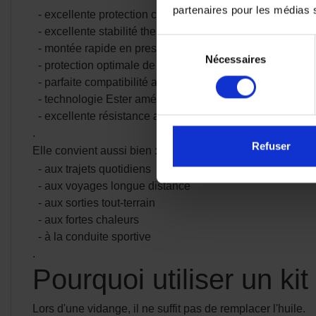
partenaires pour les médias so
- excellente protection contre l'usure
- excellente stabilité thermique
Sélection
- montée rapide en pression à froid
Nécessaires
du
- protection optimale de la boîte de vitesses
consentement
- parfaite compatibilité avec l'embrayage à bain d'huile
- technologie Ester améliorant le film lubrifiant
- excellente résistance au cisaillement
.
Refuser
Elle convient aussi bien :
- aux trajets quotidiens
- aux voyages longue distance
- aux sorties tout-terrain
- aux fortes chaleurs
- à la conduite sportive
.
Pourquoi utiliser un ki
Lors d'une vidange, il ne suffit pas de remplacer l'huile.