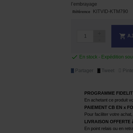
l’embrayage
KITVID-KTM790
Référence

A

En stock - Expédition so
Partager
Tweet
Pinte
PROGRAMME FIDELIT
En achetant ce produit vo
PAIEMENT CB EN x FO
Pour faciliter votre achat,
LIVRAISON OFFERTE à p
En point relais ou en ret