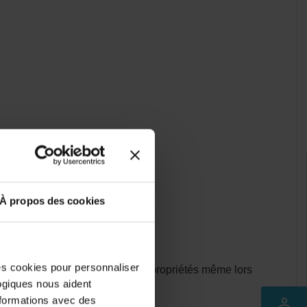
À propos des cookies
des cookies pour personnaliser
apable de conserver toutes ses propriétés même lors
logiques nous aident
nformations avec des
perm_identity