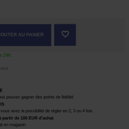
favorite_border
JOUTER AU PANIER
us 24h
rest
E
us pouvez gagner des points de fidélité
IS
 vous avez la possibilité de régler en 2, 3 ou 4 fois
artir de 100 EUR d'achat
rait en magasin