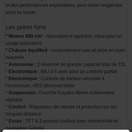
et des performances exploitables, pour rouler longtemps
sans se lasser.
.
Les points forts
* Moteur 689 cm³
: répondant et agréable, idéal pour un
usage polyvalent.
* Châssis équilibré
: comportement sain et prise en main
naturelle.
*
Autonomie :
2 réservoir de grande capacité total de 23L
*
Electronique
: IMU à 6 axes pour un controle parfait
*
Electronique
: Controle de traction sensible à
l'inclinaison, ABS déconnectable
*
Suspension
: Fourche Kayaba 46mm entièrement
réglable
*
Confort
: Régulateur de vitesse et protection sur les
longues distance
*
Ecran
: TFT 6,3 pouces couleur avec connectivité et
navigation Google