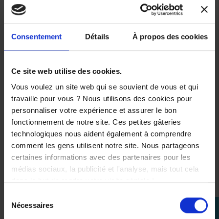
.
Équipements / données techniques
principales
Consentement
Détails
À propos des cookies
.
* Couple :
68 Nm
* Cylindrée :
689 cm³
Ce site web utilise des cookies.
.
Vous voulez un site web qui se souvient de vous et qui
Couleurs disponibles
travaille pour vous ? Nous utilisons des cookies pour
.
personnaliser votre expérience et assurer le bon
* Redline White
fonctionnement de notre site. Ces petites gâteries
* Midnigth Black
technologiques nous aident également à comprendre
.
comment les gens utilisent notre site. Nous partageons
Conclusion
certaines informations avec des partenaires pour les
médias sociaux, la publicité et l'analyse, mais tout cela
.
dans le but de rendre votre visite géniale !
Une
Tenere 700 World Raid
idéale si tu cherches une
moto
plaisante
,
polyvalente
et cohérente au quotidien,
Sélection
Nécessaires
avec des caractéristiques techniques élevées et un vrai
perm_identity
du
tempérament.
consentement