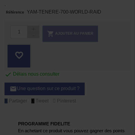
.
YAM-TENERE-700-WORLD-RAID
Référence

AJOUTER AU PANIER
favorite_border

Délais nous consulter
email
Une question sur ce produit ?
Partager
Tweet
Pinterest
PROGRAMME FIDELITE
En achetant ce produit vous pouvez gagner des points