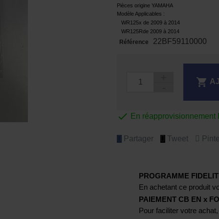
Pièces origine YAMAHA
Modèle Applicables :
WR125x de 2009 à 2014
WR125Rde 2009 à 2014
22BF59110000
Référence

A

En réapprovisionnement E
Partager
Tweet
Pinte
PROGRAMME FIDELIT
En achetant ce produit vo
PAIEMENT CB EN x FO
Pour faciliter votre achat,