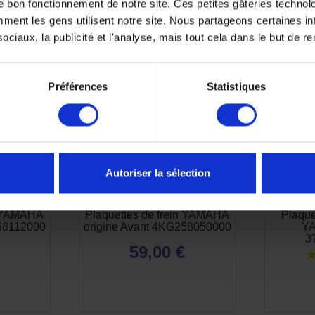
e bon fonctionnement de notre site. Ces petites gâteries techno
TS SONT SUSCEPTIBLES DE VOUS 
nt les gens utilisent notre site. Nous partageons certaines i
ciaux, la publicité et l'analyse, mais tout cela dans le but de ren
Préférences
Statistiques
Autoriser la sélection
n YAMAHA
Plaquettes de frein YAMAHA
Plaque
58112000
origine Avant 4KG258050000
YA
3
59,00 €