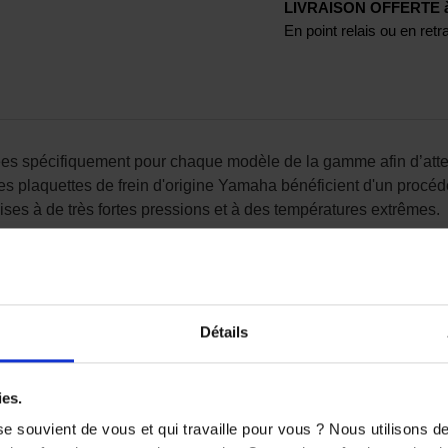
LIVRAISON OFFERTE à p
En point relais ou en ret
ées spécifiquement pour chaque modèle de la gamme afin d’atte
es plaquettes de frein d'origine Yamaha bénéficient d'un procédé
ises à de très fortes pressions et à des températures extrêmes.
e rechange adaptable, les plaquettes de frein origine Yamaha
Détails
roid
ies.
e souvient de vous et qui travaille pour vous ? Nous utilisons 