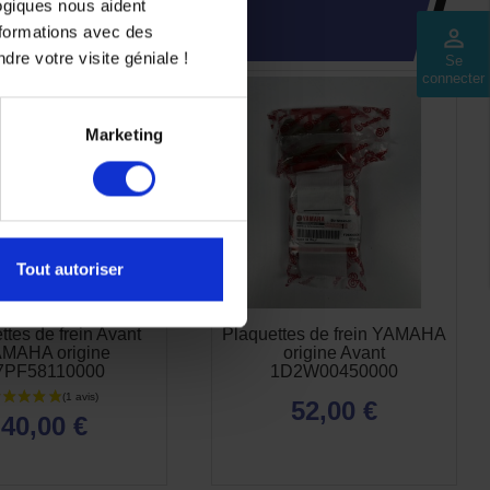
logiques nous aident
INTÉRESSER
nformations avec des
perm_identity
dre votre visite géniale !
Se
connecter
Marketing
Tout autoriser
ttes de frein Avant
Plaquettes de frein YAMAHA
MAHA origine
origine Avant
7PF58110000
1D2W00450000
52,00 €
40,00 €