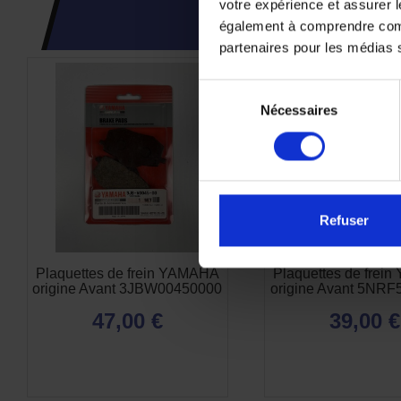
votre expérience et assurer l
CES PRODUI
également à comprendre comme
partenaires pour les médias so
Sélection
Nécessaires
du
consentement
Refuser
Plaquettes de frein YAMAHA
Plaquettes de frei
origine Avant 3JBW00450000
origine Avant 5NRF
47,00 €
39,00 €