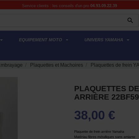
Service clients : les conseils d'un pro
04.93.09.22.39

EQUIPEMENT MOTO
UNIVERS YAMAHA
 Embrayage
Plaquettes et Machoires
Plaquettes de frein 
PLAQUETTES DE
ARRIÈRE 22BF59
38,00 €
Plaquette de frein arrière Yamaha
Matériau fibres métalliques sans amiante