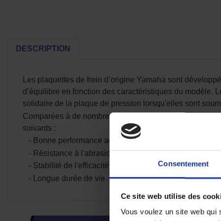
DESCRIPTION
Les plaquettes de frein d’origine Yamaha sont développ
d’équilibre en fonction des caractéristiques du modèle. L
solidaire de la plaque de pression lorsqu'elles sont soum
Comparées à de nombreuses autres plaquettes de Frein d
suivants :
- Bonne performance au freinage
- Résistance à l'abrasion
Consentement
- Stabilité de l'efficacité de freinage à chaud comme à f
- Longue durée de vie
Ce site web utilise des cook
Vous voulez un site web qui s