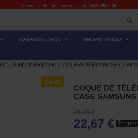
Service clients : les conseils d'un pro
04.93.09.22.39

EQUIPEMENT MOTO
UNIVERS YAMAHA
ion
Supports téléphone
Coque de Téléphone SP Connect
-24,4%
COQUE DE TÉLÉ
CASE SAMSUNG 
29,99 €
22,67 €
Économ