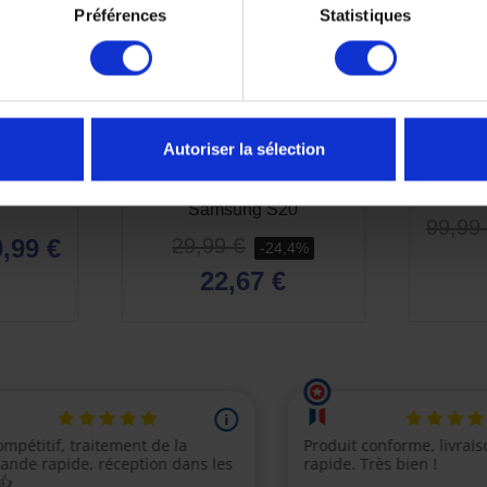
Préférences
Statistiques
Autoriser la sélection
Connect
Coque de Téléphone SP
Pack C
ung S21
Connect Phone Case
Moto B
Samsung S20
99,99
,99 €
29,99 €
-24,4%
22,67 €