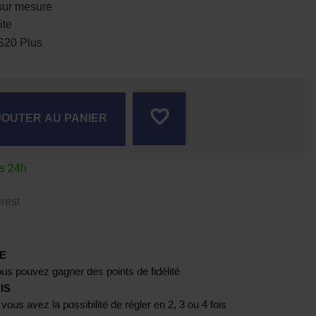
sur mesure
ite
S20 Plus
favorite_border
JOUTER AU PANIER
us 24h
rest
E
us pouvez gagner des points de fidélité
IS
 vous avez la possibilité de régler en 2, 3 ou 4 fois