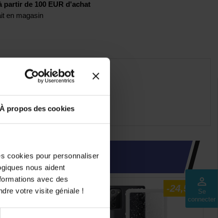
artir de 100 EUR d'achat
rait en magasin
(s) connecteur(s)
À propos des cookies
des cookies pour personnaliser
INTÉRESSER
logiques nous aident
nformations avec des
perm_identity
-9%
-24,5%
dre votre visite géniale !
Se
connecter