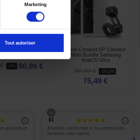
Marketing
Tout autoriser
omplet SP Connect
Pack Complet SP Connect
undle Samsung S21
Moto Bundle Samsung
Note20 Ultra
90,99 €
 €
-9%
99,99 €
-24,5%
75,49 €