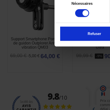
Nécessaires
du
consentement
Refuser
Support Smartphone Pontet
Pack Complet SP 
de guidon Outplorer Anti-
Moto Bundle Sams
vibration QM03
Ultra
64,00 €
90
69,00 €
99,99 €
-5,00 €
-9%