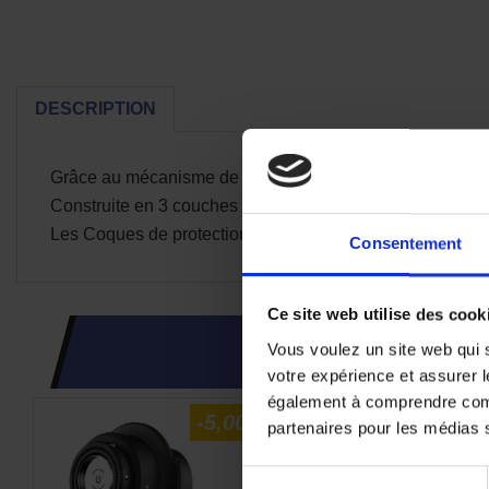
DESCRIPTION
Grâce au mécanisme de fixation intégré, votre téléphone es
Construite en 3 couches pour une protection optimale de
Les Coques de protection SP Connect préserve toutes les 
Consentement
Ce site web utilise des cook
Vous voulez un site web qui s
CES PRODUI
votre expérience et assurer l
également à comprendre comme
-5,00 €
partenaires pour les médias so
Sélection