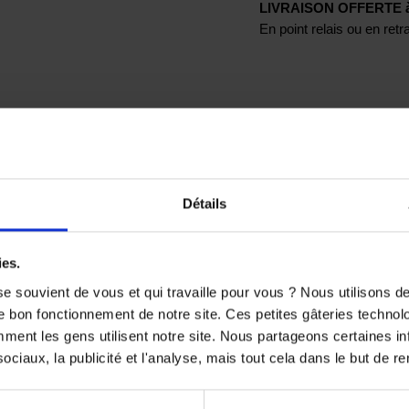
LIVRAISON OFFERTE à p
En point relais ou en ret
t toujours prêt à être fixé sur votre moto
 votre téléphone
fonctions de tous les boutons ainsi que les ouvertures pour le
Détails
ies.
e souvient de vous et qui travaille pour vous ? Nous utilisons 
TS SONT SUSCEPTIBLES DE VOUS 
e bon fonctionnement de notre site. Ces petites gâteries techno
nt les gens utilisent notre site. Nous partageons certaines i
-9%
-24,4%
ciaux, la publicité et l'analyse, mais tout cela dans le but de ren