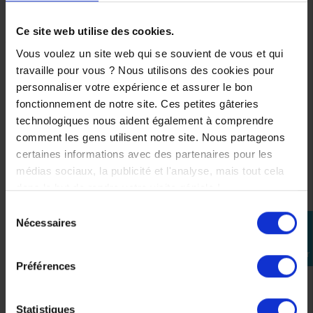
SUSCEPTIBLES DE VOUS
INTÉRESSER
Ce site web utilise des cookies.
Vous voulez un site web qui se souvient de vous et qui
travaille pour vous ? Nous utilisons des cookies pour
personnaliser votre expérience et assurer le bon
fonctionnement de notre site. Ces petites gâteries
technologiques nous aident également à comprendre
comment les gens utilisent notre site. Nous partageons
certaines informations avec des partenaires pour les
médias sociaux, la publicité et l'analyse, mais tout cela
dans le but de rendre votre visite géniale !
Sélection
Nécessaires
perm_identity
du
consentement
Se
connecter
Préférences
Statistiques