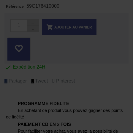
59C176410000
Référence

AJOUTER AU PANIER
favorite_border

Expédition 24H
Partager
Tweet
Pinterest
PROGRAMME FIDELITE
En achetant ce produit vous pouvez gagner des points
de fidélité
PAIEMENT CB EN x FOIS
Pour faciliter votre achat, vous avez la possibilité de