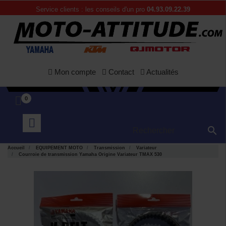
Service clients : les conseils d'un pro
04.93.09.22.39
Mon compte
Contact
Actualités
0

Accueil
EQUIPEMENT MOTO
Transmission
Variateur
Courroie de transmission Yamaha Origine Variateur TMAX 530