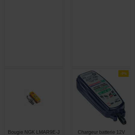
-9%
Bougie NGK LMAR9E-J
Chargeur batterie 12V
APERÇU
APERÇU

