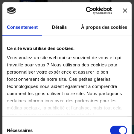
Consentement
Détails
À propos des cookies
Huile moteur Yamalube
Liquide de frein MOTUL
APERÇU
APERÇU


RS4GP 10w40 100%
DOT5.1 500ml
RAPIDE
RAPIDE
Ce site web utilise des cookies.
Synthese 1L
17,35 €
-22,5%
Vous voulez un site web qui se souvient de vous et qui
29,90 €
travaille pour vous ? Nous utilisons des cookies pour
13,45 €
personnaliser votre expérience et assurer le bon
fonctionnement de notre site. Ces petites gâteries
technologiques nous aident également à comprendre
comment les gens utilisent notre site. Nous partageons
(8 avis)
certaines informations avec des partenaires pour les
médias sociaux, la publicité et l'analyse, mais tout cela
dans le but de rendre votre visite géniale !
Sélection
Nécessaires
perm_identity
du