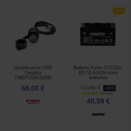
-30%
Double prise USB
Batterie Kyoto GTZ10S-
APERÇU
APERÇU


Yamaha
BS SLA AGM sans
RAPIDE
RAPIDE
YMEFUSBU0000
entretien
58,00 €
57,98 €
-30%
40,59 €