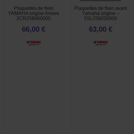
Plaquettes de frein
Plaquettes de frein avant
APERÇU
APERÇU


YAMAHA origine Arriere
Yamaha origine –
RAPIDE
RAPIDE
2CR258060000
5SL258050000
66,00 €
63,00 €