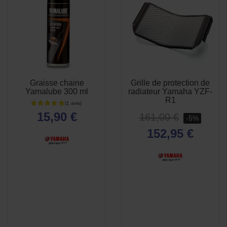
Graisse chaine
Grille de protection de
APERÇU
APERÇU


Yamalube 300 ml
radiateur Yamaha YZF-
RAPIDE
RAPIDE
R1
15,90 €
161,00 €
-5%
152,95 €