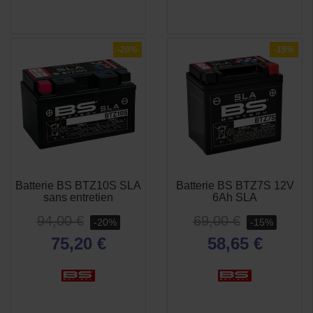
-20%
-15%
Batterie BS BTZ10S SLA
Batterie BS BTZ7S 12V
APERÇU
APERÇU


sans entretien
6Ah SLA
RAPIDE
RAPIDE
94,00 €
69,00 €
-20%
-15%
75,20 €
58,65 €