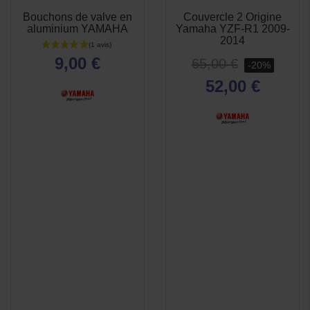
Bouchons de valve en
Couvercle 2 Origine
APERÇU
APERÇU


aluminium YAMAHA
Yamaha YZF-R1 2009-
RAPIDE
RAPIDE
2014
9,00 €
65,00 €
-20%
52,00 €