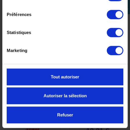
consentement
Se
connecter
Préférences
Statistiques
-5%
Marketing
Tout autoriser
Autoriser la sélection
Liquide de frein
Liquide de
APERÇU
APERÇU


Yamalube DOT5.1 500ml
refroidissement
RAPIDE
RAPIDE
YAMALUBE Coolant 1L
Refuser
17,00 €
13,90 €
-5%