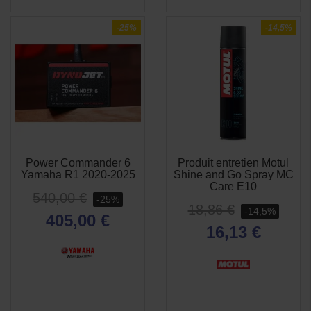
-25%
-14,5%
Power Commander 6
Produit entretien Motul
APERÇU
APERÇU


Yamaha R1 2020-2025
Shine and Go Spray MC
RAPIDE
RAPIDE
Care E10
540,00 €
-25%
18,86 €
-14,5%
405,00 €
16,13 €