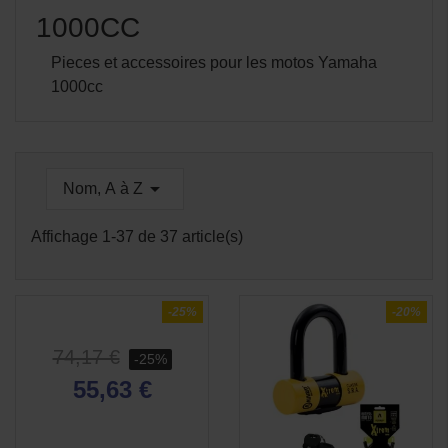
1000CC
Pieces et accessoires pour les motos Yamaha
1000cc

Nom, A à Z
Affichage 1-37 de 37 article(s)
APERÇU

RAPIDE
-25%
-20%
74,17 €
-25%
55,63 €