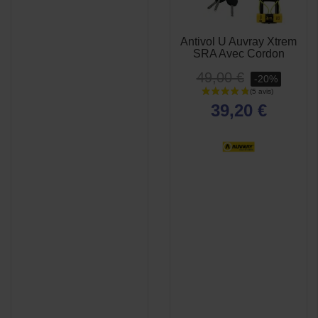
Antivol U Auvray Xtrem
APERÇU
APERÇU


SRA Avec Cordon
RAPIDE
RAPIDE
49,00 €
-20%
39,20 €