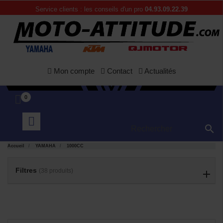
Service clients : les conseils d'un pro
04.93.09.22.39
Mon compte
Contact
Actualités
0

Accueil
YAMAHA
1000CC
APERÇU

RAPIDE
Filtres
(38 produits)