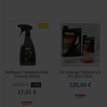
-10%
Nettoyant Yamalube Bike
Kit Vidange Yamaha yzf-
APERÇU
APERÇU


Cleaner 500ml
R1 2015-2024
RAPIDE
RAPIDE
19,90 €
125,00 €
-10%
17,91 €