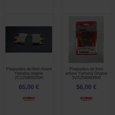
Plaquettes de frein Avant
Plaquettes de frein
APERÇU
APERÇU


Yamaha origine
arriere Yamaha Origine
RAPIDE
RAPIDE
2C0258050000
5VX258060000
65,00 €
56,00 €
(2 avis)