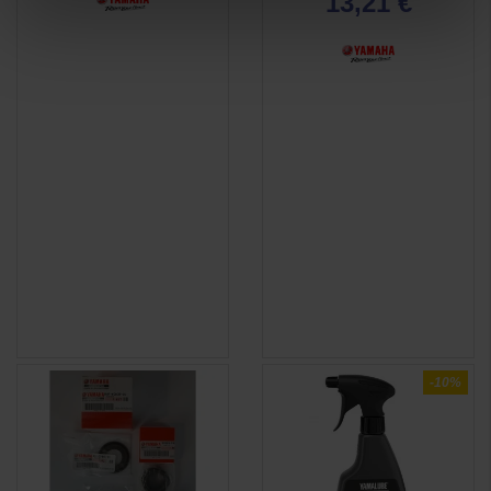
13,21 €
-10%