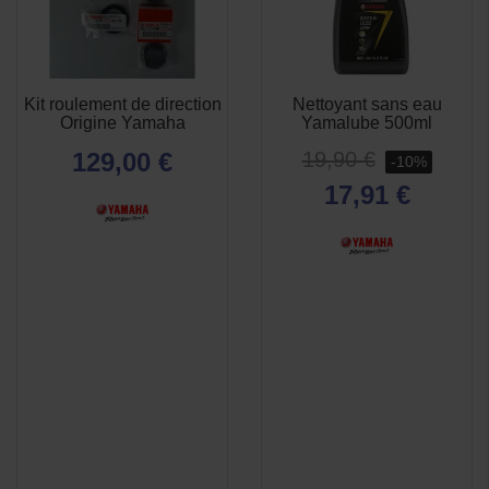
(5 avis)
Kit roulement de direction
Nettoyant sans eau
APERÇU
APERÇU


Origine Yamaha
Yamalube 500ml
RAPIDE
RAPIDE
129,00 €
19,90 €
-10%
17,91 €