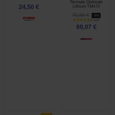
Tecmate Optimate
RAPIDE
RAPIDE
24,50 €
Lithium TM470
75,90 €
-9%
69,07 €
(1 avis)