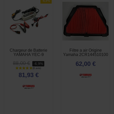
-6,9%
Chargeur de Batterie
Filtre a air Origine
APERÇU
APERÇU


YAMAHA YEC-9
Yamaha 2CR144510100
RAPIDE
RAPIDE
88,00 €
62,00 €
-6,9%
81,93 €