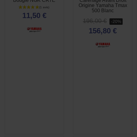
Bougie NGK CR7E
Carénage Avant Droit
APERÇU
APERÇU


Origine Yamaha Tmax
RAPIDE
RAPIDE
500 Blanc
11,50 €
196,00 €
-20%
156,80 €