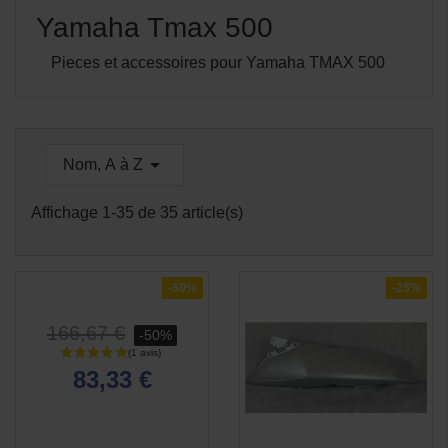
Yamaha Tmax 500
Pieces et accessoires pour Yamaha TMAX 500

Nom, A à Z
Affichage 1-35 de 35 article(s)
APERÇU

RAPIDE
-50%
-25%
166,67 €
-50%
83,33 €