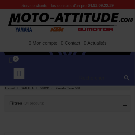
Service clients : les conseils d'un pro
04.93.09.22.39
Mon compte
Contact
Actualités
0

APERÇU

Accueil
YAMAHA
500CC
Yamaha Tmax 500
RAPIDE
Filtres
(34 produits)