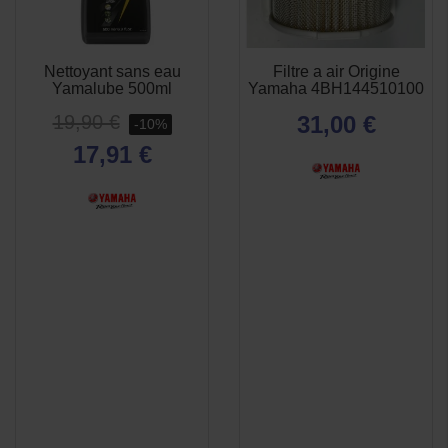
Nettoyant sans eau
Filtre a air Origine
APERÇU
APERÇU


Yamalube 500ml
Yamaha 4BH144510100
RAPIDE
RAPIDE
19,90 €
31,00 €
-10%
17,91 €