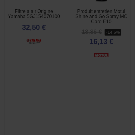
Filtre a air Origine
Produit entretien Motul
APERÇU
APERÇU


Yamaha 5GJ154070100
Shine and Go Spray MC
RAPIDE
RAPIDE
Care E10
32,50 €
18,86 €
-14,5%
16,13 €