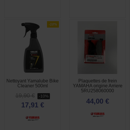
-10%
Nettoyant Yamalube Bike
Plaquettes de frein
APERÇU
APERÇU


Cleaner 500ml
YAMAHA origine Arriere
RAPIDE
RAPIDE
5RU258060000
19,90 €
-10%
44,00 €
17,91 €