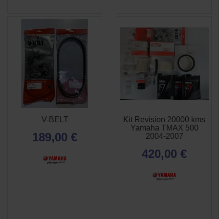
V-BELT
Kit Revision 20000 kms
APERÇU
APERÇU


Yamaha TMAX 500
RAPIDE
RAPIDE
189,00 €
2004-2007
420,00 €
(1 avis)