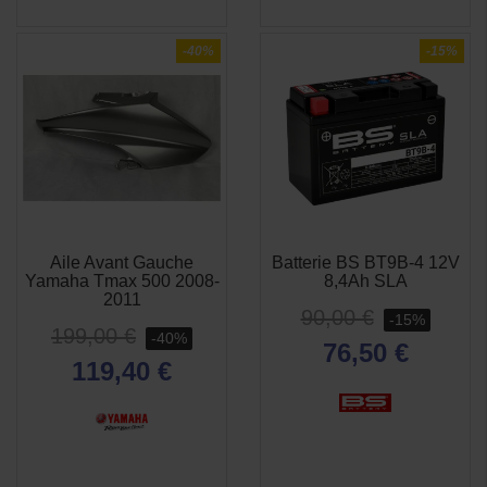
-40%
-15%
Aile Avant Gauche
Batterie BS BT9B-4 12V
APERÇU
APERÇU


Yamaha Tmax 500 2008-
8,4Ah SLA
RAPIDE
RAPIDE
2011
90,00 €
-15%
199,00 €
-40%
76,50 €
119,40 €