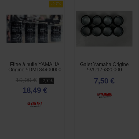
-2,7%
Filtre à huile YAMAHA
Galet Yamaha Origine
APERÇU
APERÇU


Origine 5DM134400000
5VU176320000
RAPIDE
RAPIDE
19,00 €
7,50 €
-2,7%
18,49 €