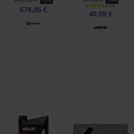
681,00 €
57,98 €
-15%
-30%
578,85 €
40,59 €