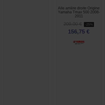
Aile arrière droite Origine
APERÇU
APERÇU


Yamaha Tmax 500 2008-
RAPIDE
RAPIDE
2011
209,00 €
-25%
156,75 €
(1 avis)