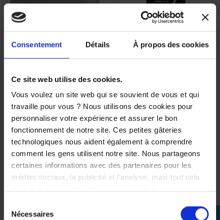
Consentement
Détails
À propos des cookies
Filtre a air Origine
Liquide de frein
APERÇU
APERÇU


Yamaha 5GJ154080000
Yamalube DOT5.1 500ml
RAPIDE
RAPIDE
28,00 €
Ce site web utilise des cookies.
17,00 €
Vous voulez un site web qui se souvient de vous et qui
travaille pour vous ? Nous utilisons des cookies pour
personnaliser votre expérience et assurer le bon
fonctionnement de notre site. Ces petites gâteries
(2 avis)
technologiques nous aident également à comprendre
comment les gens utilisent notre site. Nous partageons
certaines informations avec des partenaires pour les
médias sociaux, la publicité et l'analyse, mais tout cela
dans le but de rendre votre visite géniale !
Sélection
Nécessaires
perm_identity
du