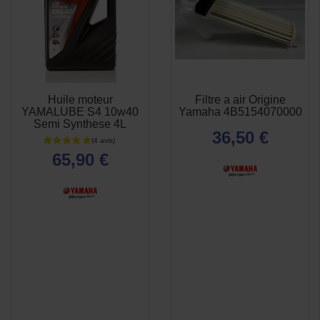
Huile moteur
Filtre a air Origine
APERÇU
APERÇU


YAMALUBE S4 10w40
Yamaha 4B5154070000
RAPIDE
RAPIDE
Semi Synthese 4L
36,50 €
65,90 €