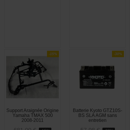
-15%
-30%
Support Araignée Origine
Batterie Kyoto GTZ10S-
APERÇU
APERÇU


Yamaha TMAX 500
BS SLA AGM sans
RAPIDE
RAPIDE
2008-2011
entretien