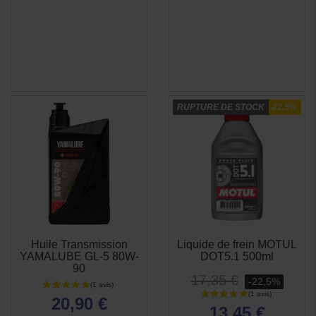
RUPTURE DE STOCK
-22,5%
Huile Transmission
Liquide de frein MOTUL
APERÇU
APERÇU


YAMALUBE GL-5 80W-
DOT5.1 500ml
RAPIDE
RAPIDE
90
17,35 €
-22,5%
20,90 €
13,45 €