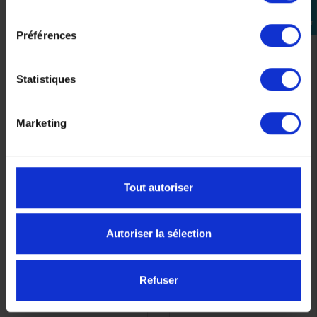
consentement
Se
connecter
Préférences
Statistiques
-5%
Marketing
Tout autoriser
Filtre a air Origine
Liquide de
APERÇU
APERÇU


Yamaha 4B5144510000
refroidissement
Autoriser la sélection
RAPIDE
RAPIDE
YAMALUBE Coolant 1L
28,00 €
13,90 €
-5%
Refuser
13,21 €