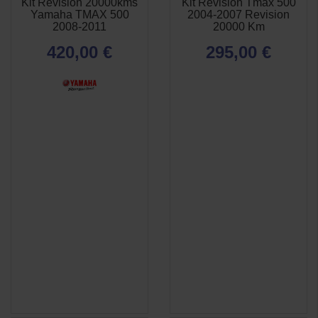
Kit Révision 20000kms
Kit Revision Tmax 500
APERÇU
APERÇU


Yamaha TMAX 500
2004-2007 Revision
RAPIDE
RAPIDE
2008-2011
20000 Km
420,00 €
295,00 €