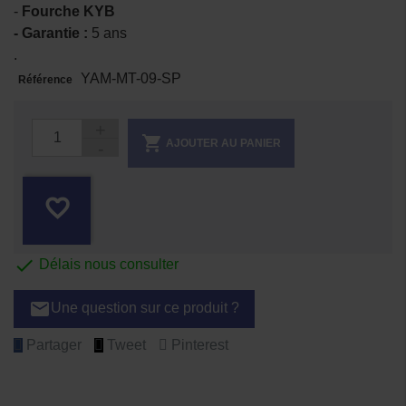
-
Fourche KYB
- Garantie :
5 ans
.
YAM-MT-09-SP
Référence

AJOUTER AU PANIER
favorite_border

Délais nous consulter
email
Une question sur ce produit ?
Partager
Tweet
Pinterest