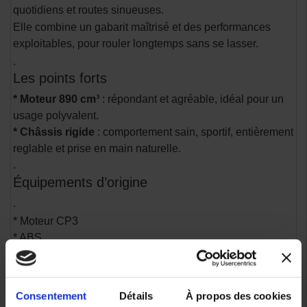
quotidiens et routes sinueuses.
Elle combine un gabarit maîtrisé et des performances
exploitables, pour rouler longtemps sans se lasser.
.
Les points forts
* Moteur 890 cm³
: répondant et agréable, idéal pour un
usage polyvalent.
* Châssis rigide
: comportement sain, sportif, entièrement
reglable et prise en main naturelle.
.
Équipements d’origine
.
* Moteur CP3
* ABS
* Plusieurs mode de conduite
* Amortisseur Arrière Ohlins
* Fourche Kayaba entièrement réglable
Consentement
Détails
À propos des cookies
* Ecran TFT couleur 5 pouce