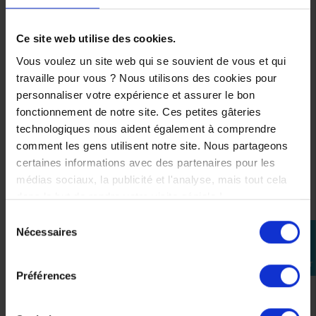
* Centrale IMU -(gestion avancée de l'électronique de
votre moto)
Ce site web utilise des cookies.
* Mode Track
Vous voulez un site web qui se souvient de vous et qui
* Maitre cylindre Brembo Radial
travaille pour vous ? Nous utilisons des cookies pour
* Etrier Brembo Stylema Premiun
personnaliser votre expérience et assurer le bon
.
fonctionnement de notre site. Ces petites gâteries
Conclusion
technologiques nous aident également à comprendre
Une
MT-09 SP
idéale si tu cherches une moto
plaisante
,
comment les gens utilisent notre site. Nous partageons
polyvalente, sur équipée
et cohérente au quotidien,
certaines informations avec des partenaires pour les
avec des caractéristiques techniques haut de gamme et
médias sociaux, la publicité et l'analyse, mais tout cela
un vrai tempérament.
dans le but de rendre votre visite géniale !
.
Sélection
Moto Attitude, spécialiste Yamaha depuis 2004. Pièces
Nécessaires
perm_identity
du
et accessoires d’origine constructeur, sélectionnés
consentement
Se
par des professionnels.
connecter
.
Préférences
*Données constructeur susceptibles d’évoluer.*