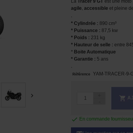
La
Tracer 9 GT
est une moto p
agile
,
accessible
et pleine de
.
* Cylindrée :
890 cm³
* Puissance :
87,5 kw
* Poids :
231 kg
* Hauteur de selle :
entre 84
*
Boite Automatique
* Garantie :
5 ans
.
YAM-TRACER-9-
Référence


A

En commande fournisseur 