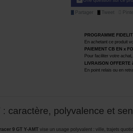
email
Une question sur ce pro
Partager
Tweet
Pinte
PROGRAMME FIDELIT
En achetant ce produit vo
PAIEMENT CB EN x FO
Pour faciliter votre achat,
LIVRAISON OFFERTE à p
En point relais ou en ret
 caractère, polyvalence et sen
racer 9 GT
Y-AMT
vise un usage polyvalent : ville, trajets quot