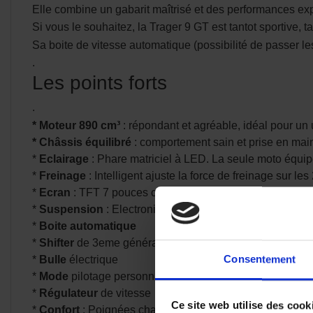
Elle combine un gabarit maîtrisé et des performances exp
Si vous le souhaitez, la Trager 9 GT est tantot sportive, ta
Sa boite de vitesse automatique (possibilité de passer l
.
Les points forts
.
* Moteur 890 cm³
: répondant et agréable, idéal pour un
* Châssis équilibré
: comportement sain et prise en main
*
Eclairage
: Phare matriciel à LED. La seule moto équip
*
Freinage
: Intelligent ajuste la force de freinage sur les
*
Ecran
: TFT 7 pouces couleur avec navigation GPS Ga
*
Suspension
: Electronique semi active, s'ajuste dynam
*
Boite automatique
*
Shifter
de 3eme génération
*
Bulle
électrique
Consentement
*
Mode
pilotage personnalisables
*
Régulateur
de vitesse
Ce site web utilise des cook
*
Confort
: Poignées chauffantes