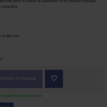
ensée pour le plaisir au quotidien et les grands voyages :
 caractère.
5 et 860 mm
GT
favorite_border
JOUTER AU PANIER
Expédition sous 8 jours