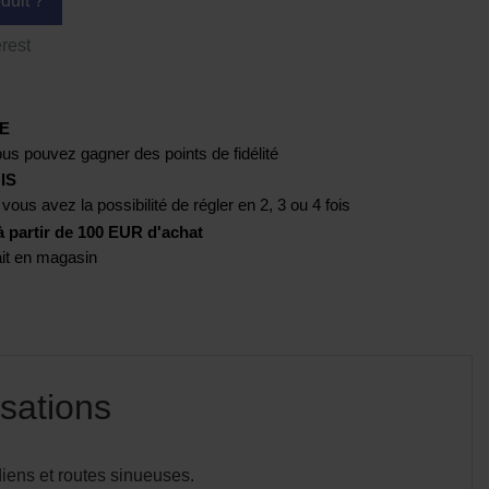
duit ?
rest
E
us pouvez gagner des points de fidélité
IS
 vous avez la possibilité de régler en 2, 3 ou 4 fois
artir de 100 EUR d'achat
rait en magasin
sations
idiens et routes sinueuses.