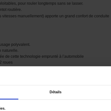
loitables, pour rouler longtemps sans se lasser.
ntot routière.
es vitesses manuellement) apporte un grand confort de conduite
 usage polyvalent.
 naturelle.
ée de cette technologie emprunté à l'automobile
 2 roues
rmin intégrée
iquement suivant le route et la conduite
Détails
ies.