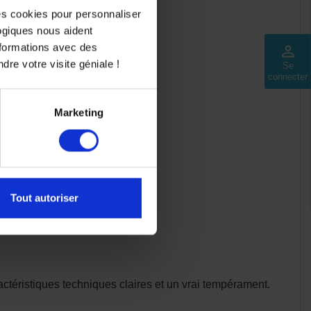
des cookies pour personnaliser
logiques nous aident
nformations avec des
perm_identity
dre votre visite géniale !
Se
connecter
Marketing
Tout autoriser
ctéristiques techniques claires et un vrai tempérament.