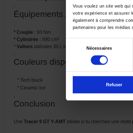
.
Vous voulez un site web qui s
Équipements / données techniqu
votre expérience et assurer l
également à comprendre comme
.
partenaires pour les médias so
* Couple :
93 Nm
* Cylindrée :
890 cm³
Sélection
*
Valises
latérales 30 L incluses
Nécessaires
du
.
consentement
Couleurs disponibles
.
* Tech black
Refuser
* Ceramic Ice
.
Conclusion
.
Une
Tracer 9 GT Y-AMT
idéale si tu cherches une moto
.