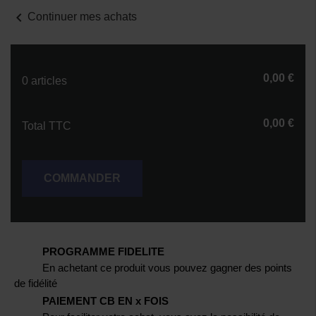
chevron_left
Continuer mes achats
0,00 €
0 articles
0,00 €
Total TTC
COMMANDER
PROGRAMME FIDELITE
En achetant ce produit vous pouvez gagner des points
de fidélité
PAIEMENT CB EN x FOIS