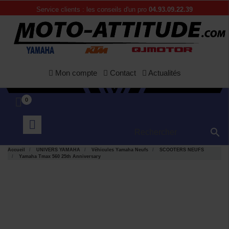
Service clients : les conseils d'un pro
04.93.09.22.39
Mon compte
Contact
Actualités
0

Accueil
UNIVERS YAMAHA
Véhicules Yamaha Neufs
SCOOTERS NEUFS
Yamaha Tmax 560 25th Anniversary