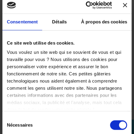
*
Connectivité
smartphone
* 2
modes
de conduite
*
Cadre
léger en aluminium
Consentement
Détails
À propos des cookies
*
Coffre
sous la selle
*
Systeme
de démarrage sans clé
.
Ce site web utilise des cookies.
Équipements / données techniques
Vous voulez un site web qui se souvient de vous et qui
principales
travaille pour vous ? Nous utilisons des cookies pour
.
personnaliser votre expérience et assurer le bon
* Couple :
55 Nm à 5 250 tr/min
fonctionnement de notre site. Ces petites gâteries
* Cylindrée :
562 cm³
technologiques nous aident également à comprendre
.
comment les gens utilisent notre site. Nous partageons
Conclusion
certaines informations avec des partenaires pour les
médias sociaux, la publicité et l'analyse, mais tout cela
.
dans le but de rendre votre visite géniale !
Un
Tmax 560
idéale si tu cherches une scooter
plaisant
,
polyvalent
et cohérent au quotidien, avec un look unique
Sélection
Nécessaires
et un vrai tempérament.
perm_identity
du
.
consentement
Se