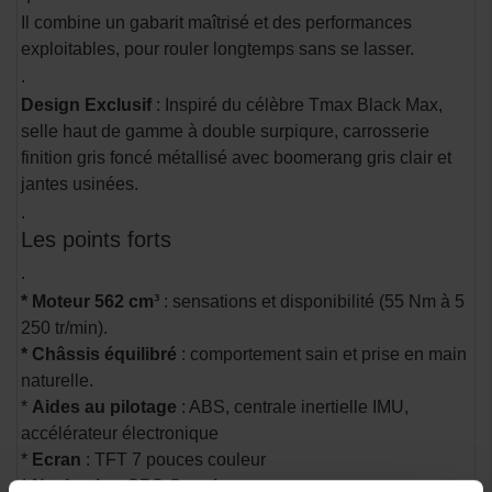
Il combine un gabarit maîtrisé et des performances
exploitables, pour rouler longtemps sans se lasser.
.
Design Exclusif
: Inspiré du célèbre Tmax Black Max,
selle haut de gamme à double surpiqure, carrosserie
finition gris foncé métallisé avec boomerang gris clair et
jantes usinées.
.
Les points forts
.
* Moteur 562 cm³
: sensations et disponibilité (55 Nm à 5
250 tr/min).
* Châssis équilibré
: comportement sain et prise en main
naturelle.
*
Aides au pilotage
: ABS, centrale inertielle IMU,
accélérateur électronique
*
Ecran
: TFT 7 pouces couleur
* Navigation GPS Garmin