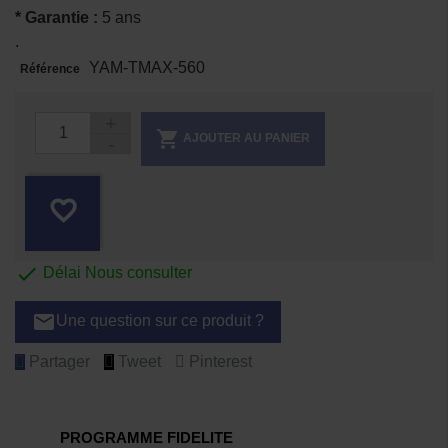
* Garantie :
5 ans
.
YAM-TMAX-560
Référence

AJOUTER AU PANIER
favorite_border

Délai Nous consulter
email
Une question sur ce produit ?
Partager
Tweet
Pinterest
PROGRAMME FIDELITE