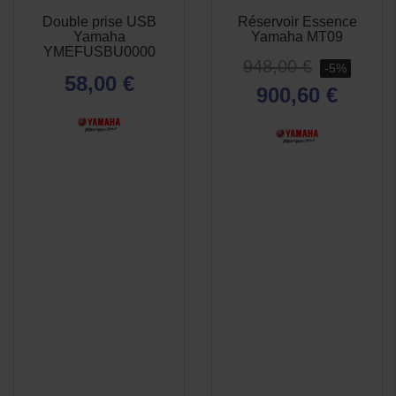
Double prise USB
Réservoir Essence
APERÇU
APERÇU


Yamaha
Yamaha MT09
RAPIDE
RAPIDE
YMEFUSBU0000
948,00 €
-5%
58,00 €
900,60 €