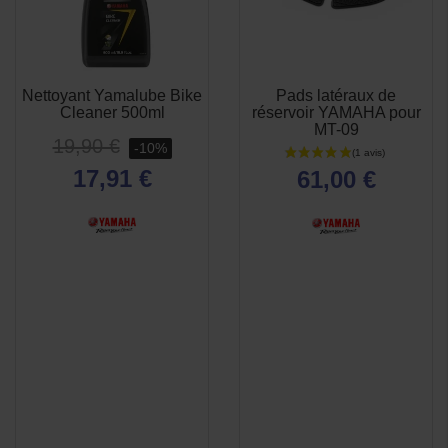
(2 avis)
Nettoyant Yamalube Bike
Pads latéraux de
APERÇU
APERÇU


Cleaner 500ml
réservoir YAMAHA pour
RAPIDE
RAPIDE
MT-09
19,90 €
-10%
17,91 €
61,00 €