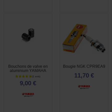
Bouchons de valve en
Bougie NGK CPR9EA9
APERÇU
APERÇU


aluminium YAMAHA
RAPIDE
RAPIDE
11,70 €
9,00 €
(5 avis)