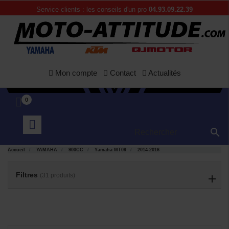
Service clients : les conseils d'un pro
04.93.09.22.39
Mon compte
Contact
Actualités
0

Accueil
YAMAHA
900CC
Yamaha MT09
2014-2016
APERÇU
APERÇU


RAPIDE
RAPIDE
Filtres
(31 produits)