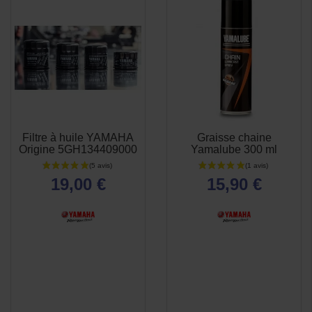
Filtre à huile YAMAHA
Graisse chaine
APERÇU
APERÇU


Origine 5GH134409000
Yamalube 300 ml
RAPIDE
RAPIDE
19,00 €
15,90 €