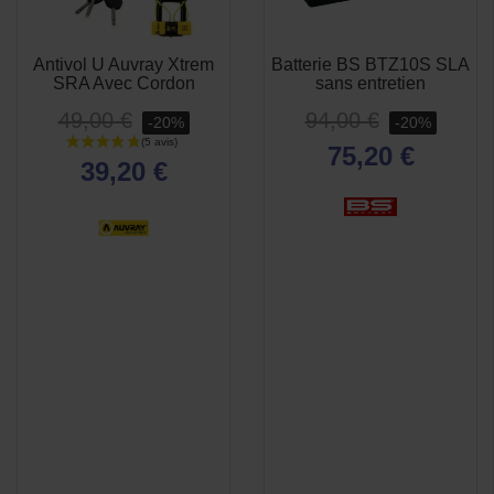
Antivol U Auvray Xtrem
Batterie BS BTZ10S SLA
APERÇU
APERÇU


SRA Avec Cordon
sans entretien
RAPIDE
RAPIDE
49,00 €
94,00 €
-20%
-20%
75,20 €
39,20 €