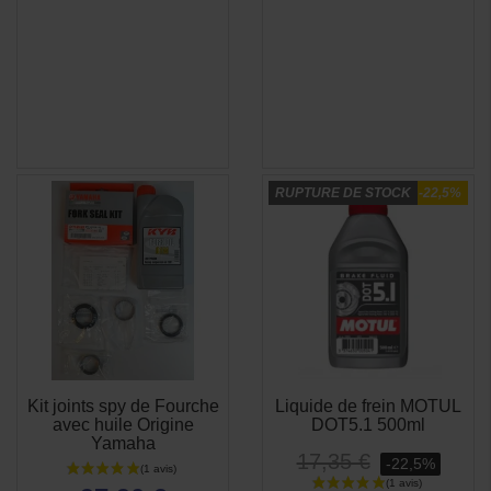
(8 avis)
RUPTURE DE STOCK
-22,5%
Kit joints spy de Fourche
Liquide de frein MOTUL
APERÇU
APERÇU


avec huile Origine
DOT5.1 500ml
RAPIDE
RAPIDE
Yamaha
17,35 €
-22,5%