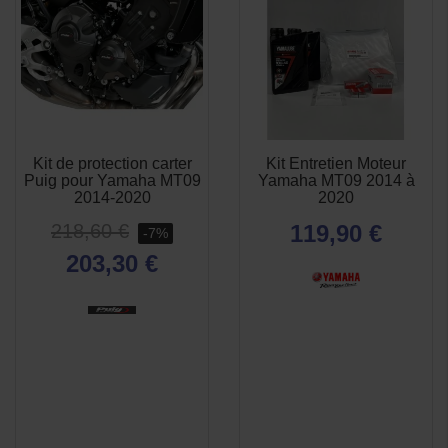
Kit de protection carter
Kit Entretien Moteur
APERÇU
APERÇU


Puig pour Yamaha MT09
Yamaha MT09 2014 à
RAPIDE
RAPIDE
2014-2020
2020
218,60 €
119,90 €
-7%
203,30 €