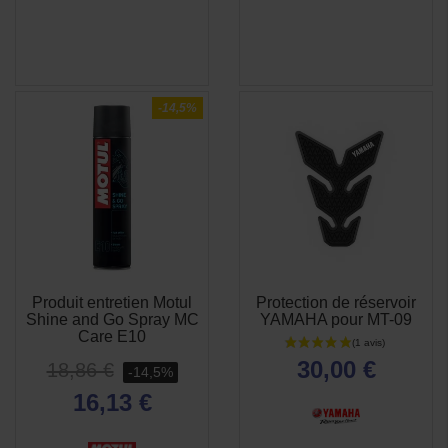
-14,5%
Produit entretien Motul
Protection de réservoir
APERÇU
APERÇU


Shine and Go Spray MC
YAMAHA pour MT-09
RAPIDE
RAPIDE
Care E10
30,00 €
18,86 €
-14,5%
16,13 €