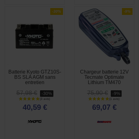
(1 avis)
-30%
-9%
Batterie Kyoto GTZ10S-
Chargeur batterie 12V
APERÇU
APERÇU


BS SLA AGM sans
Tecmate Optimate
RAPIDE
RAPIDE
entretien
Lithium TM470
57,98 €
75,90 €
-30%
-9%
40,59 €
69,07 €