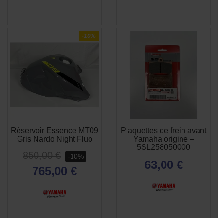
-10%
Réservoir Essence MT09
Plaquettes de frein avant
APERÇU

Gris Nardo Night Fluo
Yamaha origine –
RAPIDE
5SL258050000
850,00 €
-10%
63,00 €
765,00 €
(1 avis)