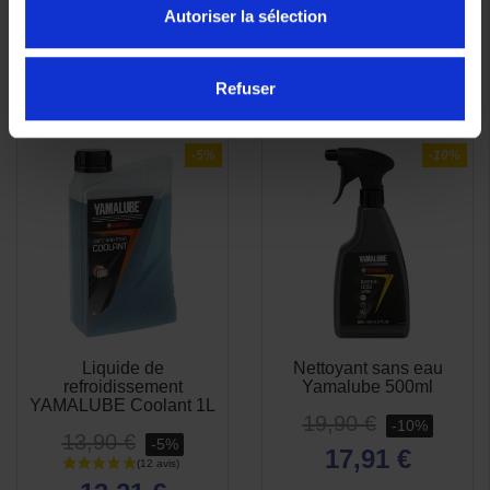
Autoriser la sélection
Refuser
-5%
-10%
Liquide de
Nettoyant sans eau
APERÇU
APERÇU


refroidissement
Yamalube 500ml
RAPIDE
RAPIDE
YAMALUBE Coolant 1L
19,90 €
-10%
13,90 €
-5%
17,91 €