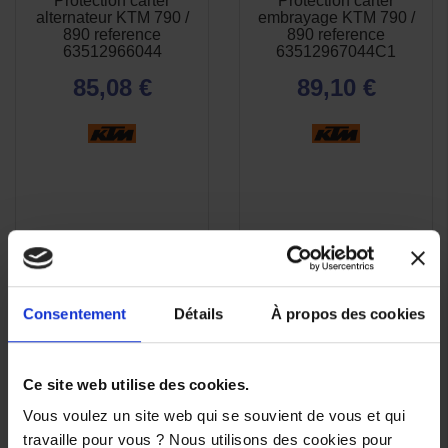
Protection carter
Protection carter
APERÇU
APERÇU


alternateur KTM 790 /
embrayage KTM 790 /
RAPIDE
RAPIDE
890 reference
890 reference
63512966044
63512967044C1
85,08 €
89,10 €
Consentement
Détails
À propos des cookies
Ce site web utilise des cookies.
Vous voulez un site web qui se souvient de vous et qui
travaille pour vous ? Nous utilisons des cookies pour