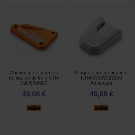
Couvercle de reservoir
Plaque large de béquille
APERÇU
APERÇU


de liquide de frein KTM
KTM 63503923150
RAPIDE
RAPIDE
790/890/990
Adventure
49,08 €
49,08 €