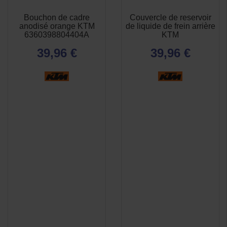
Bouchon de cadre
Couvercle de reservoir
APERÇU
APERÇU


anodisé orange KTM
de liquide de frein arrière
RAPIDE
RAPIDE
6360398804404A
KTM
39,96 €
39,96 €