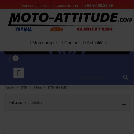
Service clients : les conseils d'un pro
04.93.09.22.39
Mon compte
Contact
Actualités
0

APERÇU
APERÇU


Accueil
KTM
890cc
KTM 890 SMT
RAPIDE
RAPIDE
Filtres
(8 produits)