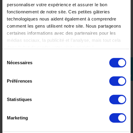
-10%
personnaliser votre expérience et assurer le bon
fonctionnement de notre site. Ces petites gâteries
technologiques nous aident également à comprendre
comment les gens utilisent notre site. Nous partageons
certaines informations avec des partenaires pour les
médias sociaux, la publicité et l'analyse, mais tout cela
dans le but de rendre votre visite géniale !
Sélection
Protection De Carter
Silencieux Akrapovic
Nécessaires
perm_identity
du
D'allumagne pour 790
pour KTM 790/890
consentement
Se
KTM – 63512966044
Adventure /R
connecter
Préférences
85,08 €
1 198,98 €
-10%
76,57 €
Statistiques
Marketing