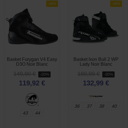
-20%
-30%
Basket Furygan V4 Easy
Basket Ixon Bull 2 WP
APERÇU
APERÇU


D3O Noir Blanc
Lady Noir Blanc
RAPIDE
RAPIDE
149,90 €
189,99 €
-20%
-30%
119,92 €
132,99 €
36
37
38
40
43
44