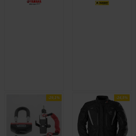
-29,1%
-24,5%