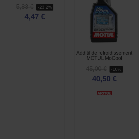
5,83 €
-23,2%
4,47 €
Additif de refroidissement
APERÇU
APERÇU


MOTUL MoCool
RAPIDE
RAPIDE
45,00 €
-10%
40,50 €