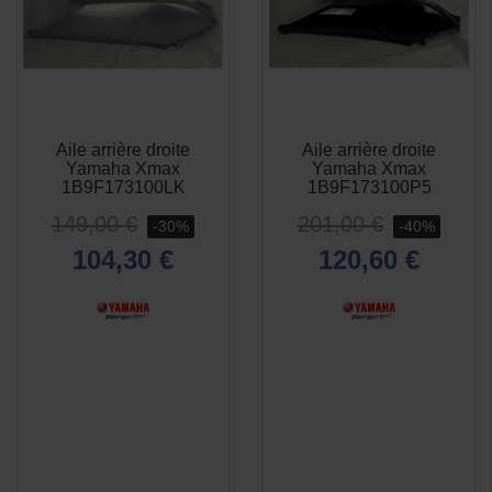
Aile arrière droite
Aile arrière droite
APERÇU
APERÇU


Yamaha Xmax
Yamaha Xmax
RAPIDE
RAPIDE
1B9F173100LK
1B9F173100P5
149,00 €
201,00 €
-30%
-40%
104,30 €
120,60 €