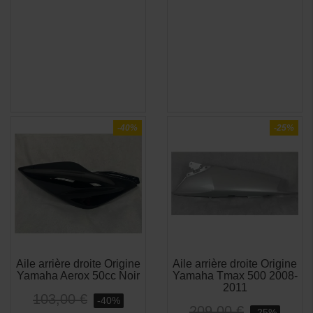
-40%
-25%
Aile arrière droite Origine
Aile arrière droite Origine
APERÇU
APERÇU


Yamaha Aerox 50cc Noir
Yamaha Tmax 500 2008-
RAPIDE
RAPIDE
2011
103,00 €
-40%
209,00 €
-25%