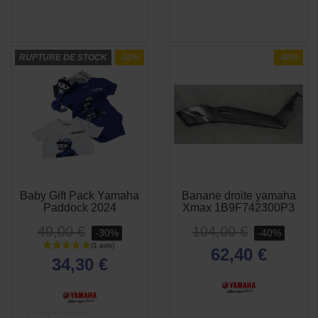
RUPTURE DE STOCK
-30%
-40%
Baby Gift Pack Yamaha
Banane droite yamaha
APERÇU
APERÇU


Paddock 2024
Xmax 1B9F742300P3
RAPIDE
RAPIDE
49,00 €
104,00 €
-30%
-40%
62,40 €
34,30 €