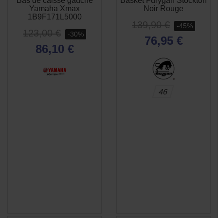
Bas de caisse gauche
Basket Furygan Stockton
APERÇU
APERÇU


Yamaha Xmax
Noir Rouge
RAPIDE
RAPIDE
1B9F171L5000
139,90 €
-45%
123,00 €
-30%
76,95 €
86,10 €
46