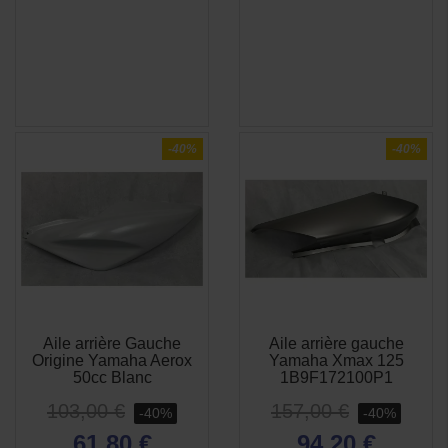
-40%
-40%
Aile arrière Gauche
Aile arrière gauche
APERÇU
APERÇU


Origine Yamaha Aerox
Yamaha Xmax 125
RAPIDE
RAPIDE
50cc Blanc
1B9F172100P1
103,00 €
157,00 €
-40%
-40%
61,80 €
94,20 €