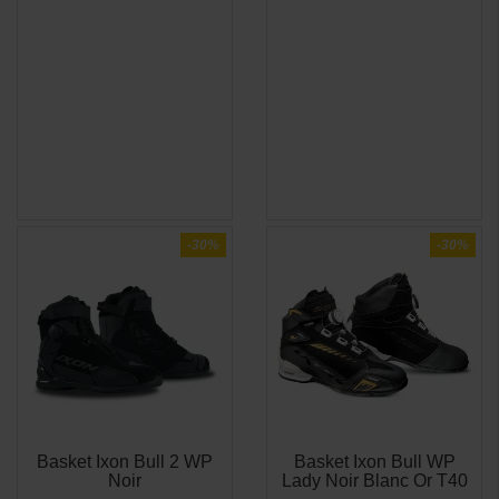
(1 avis)
-30%
-30%
Basket Ixon Bull 2 WP
Basket Ixon Bull WP
APERÇU
APERÇU


Noir
Lady Noir Blanc Or T40
RAPIDE
RAPIDE