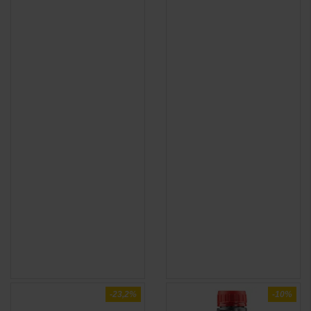
APERÇU

RAPIDE
-23,2%
-10%