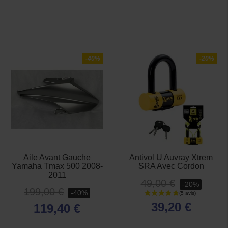
-40%
-20%
Aile Avant Gauche
Antivol U Auvray Xtrem
APERÇU
APERÇU


Yamaha Tmax 500 2008-
SRA Avec Cordon
RAPIDE
RAPIDE
2011
49,00 €
-20%
199,00 €
-40%
39,20 €
119,40 €