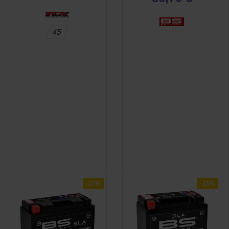
45
(3 avis)
-15%
-15%