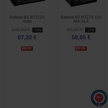
Batterie BS BTZ12S
Batterie BS BTZ7S 12V
APERÇU
APERÇU


moto
6Ah SLA
RAPIDE
RAPIDE
109,00 €
69,00 €
-20%
-15%
87,20 €
58,65 €
9.8
/10
1491 avis