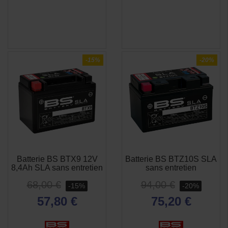
-15%
-20%
Batterie BS BTX9 12V
Batterie BS BTZ10S SLA
APERÇU
APERÇU


8,4Ah SLA sans entretien
sans entretien
RAPIDE
RAPIDE
68,00 €
94,00 €
-15%
-20%
57,80 €
75,20 €