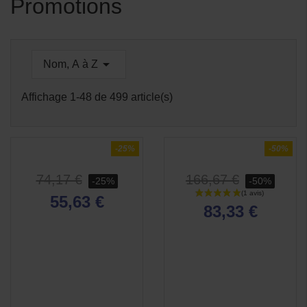
Promotions

Nom, A à Z
Affichage 1-48 de 499 article(s)
APERÇU
APERÇU


RAPIDE
RAPIDE
-25%
-50%
74,17 €
166,67 €
-25%
-50%
55,63 €
83,33 €
APERÇU

RAPIDE