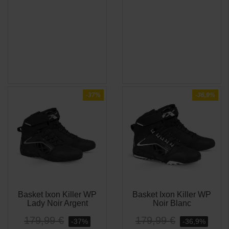
-37%
-36,9%
Basket Ixon Killer WP
Basket Ixon Killer WP
APERÇU
APERÇU


Lady Noir Argent
Noir Blanc
RAPIDE
RAPIDE
179,99 €
179,99 €
-37%
-36,9%