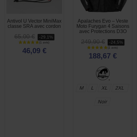
Antivol U Vector MiniMax
Apalaches Evo – Veste
APERÇU
APERÇU


classe SRA avec cordon
Moto Furygan 4 Saisons
RAPIDE
RAPIDE
avec Protections D3O
65,00 €
-29,1%
249,90 €
-24,5%
46,09 €
188,67 €
M
L
XL
2XL
Noir