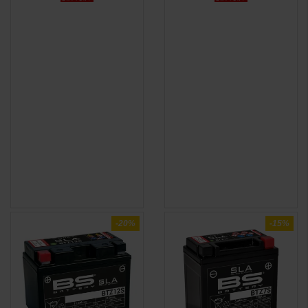
-20%
-15%