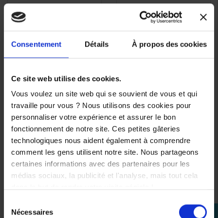
Banane gauche Yamaha
Banane gauche Yamaha
APERÇU
APERÇU


Xmax 1B9F741300P0
Xmax 1B9F741300P1
RAPIDE
RAPIDE
70,50 €
96,00 €
-50%
-40%
Consentement
Détails
À propos des cookies
35,25 €
57,60 €
Ce site web utilise des cookies.
Vous voulez un site web qui se souvient de vous et qui
travaille pour vous ? Nous utilisons des cookies pour
personnaliser votre expérience et assurer le bon
fonctionnement de notre site. Ces petites gâteries
technologiques nous aident également à comprendre
comment les gens utilisent notre site. Nous partageons
certaines informations avec des partenaires pour les
médias sociaux, la publicité et l'analyse, mais tout cela
dans le but de rendre votre visite géniale !
Sélection
Nécessaires
perm_identity
du