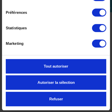
consentement
Se
connecter
-9%
-30%
Préférences
Statistiques
Marketing
Barillet programmable
Bas de caisse droit
APERÇU
APERÇU


pour TOP CASE
Yamaha Xmax
Tout autoriser
RAPIDE
RAPIDE
YAMAHA
1B9F171M0000
43,00 €
123,00 €
-9%
-30%
Autoriser la sélection
86,10 €
39,13 €
Refuser