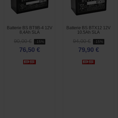
Batterie BS BT9B-4 12V
Batterie BS BTX12 12V
APERÇU
APERÇU


8,4Ah SLA
10.5Ah SLA
RAPIDE
RAPIDE
90,00 €
94,00 €
-15%
-15%
76,50 €
79,90 €