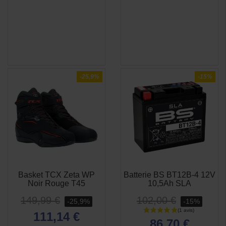
-25,9%
-15%
Basket TCX Zeta WP
Batterie BS BT12B-4 12V
APERÇU
APERÇU


Noir Rouge T45
10,5Ah SLA
RAPIDE
RAPIDE
149,99 €
102,00 €
-25,9%
-15%
111,14 €
86,70 €