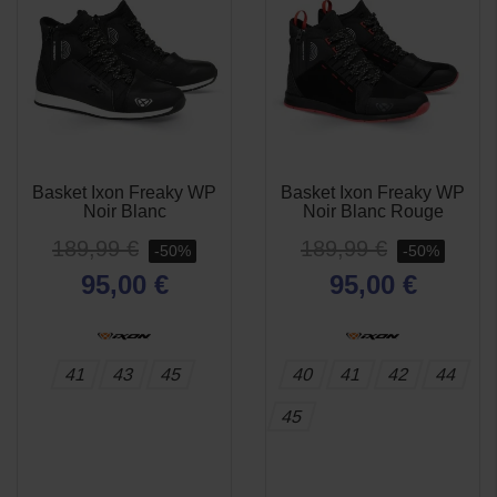
Basket Ixon Freaky WP
Basket Ixon Freaky WP
APERÇU
APERÇU


Noir Blanc
Noir Blanc Rouge
RAPIDE
RAPIDE
189,99 €
189,99 €
-50%
-50%
95,00 €
95,00 €
(1 avis)
41
43
45
40
41
42
44
45