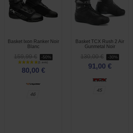
Basket Ixon Ranker Noir
Basket TCX Rush 2 Air
APERÇU
APERÇU


Blanc
Gunmetal Noir
RAPIDE
RAPIDE
159,99 €
130,00 €
-50%
-30%
91,00 €
80,00 €
45
46