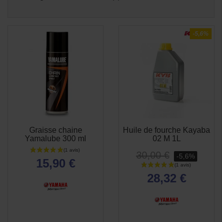
-5,6%
Graisse chaine
Huile de fourche Kayaba
APERÇU
APERÇU


Yamalube 300 ml
02 M 1L
RAPIDE
RAPIDE
30,00 €
-5,6%
15,90 €
28,32 €