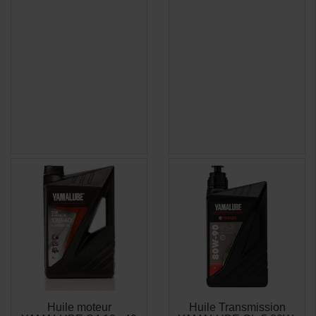
(2 avis)
Huile moteur
Huile Transmission
APERÇU
APERÇU

