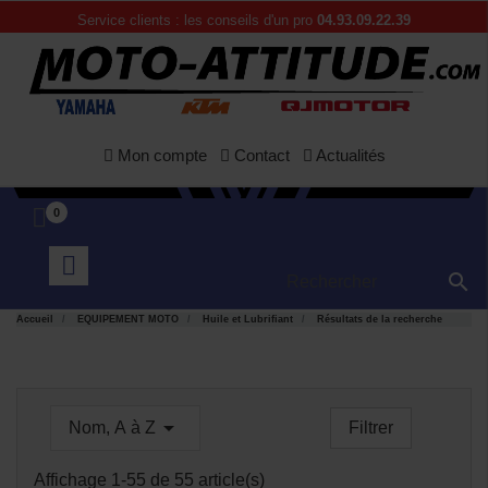
Service clients : les conseils d'un pro
04.93.09.22.39
APERÇU
APERÇU


RAPIDE
RAPIDE
Mon compte
Contact
Actualités
0

Accueil
EQUIPEMENT MOTO
Huile et Lubrifiant
Résultats de la recherche

Nom, A à Z
Filtrer
Affichage 1-55 de 55 article(s)