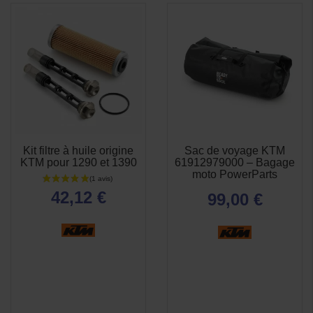
Kit filtre à huile origine
Sac de voyage KTM
APERÇU
APERÇU


KTM pour 1290 et 1390
61912979000 – Bagage
RAPIDE
RAPIDE
moto PowerParts
42,12 €
99,00 €