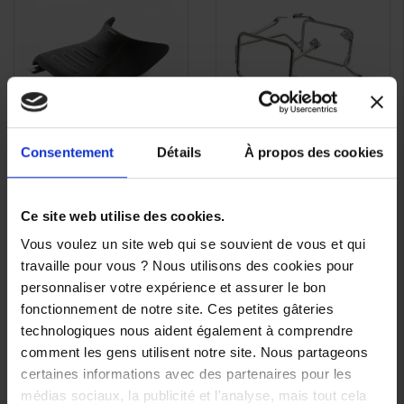
Consentement
Détails
À propos des cookies
Selle pilote confort Ergo
Support de valises KTM
APERÇU
APERÇU


KTM pour Super
1290/1390 Super
RAPIDE
RAPIDE
Adventure 1290 S/R
Adventure
Ce site web utilise des cookies.
159,06 €
299,04 €
Vous voulez un site web qui se souvient de vous et qui
travaille pour vous ? Nous utilisons des cookies pour
personnaliser votre expérience et assurer le bon
fonctionnement de notre site. Ces petites gâteries
technologiques nous aident également à comprendre
comment les gens utilisent notre site. Nous partageons
certaines informations avec des partenaires pour les
médias sociaux, la publicité et l'analyse, mais tout cela