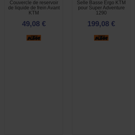
Couvercle de reservoir
Selle Basse Ergo KTM
APERÇU
APERÇU


de liquide de frein Avant
pour Super Adventure
RAPIDE
RAPIDE
KTM
1290
49,08 €
199,08 €