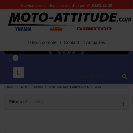
Service clients : les conseils d'un pro
04.93.09.22.39
Mon compte
Contact
Actualités
0

APERÇU
APERÇU


RAPIDE
RAPIDE
Accueil
KTM
1290cc
KTM 1290 Super Adventure S
2024
Filtres
(10 produits)