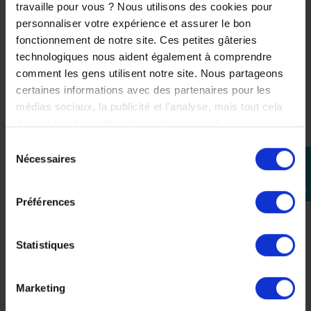
A60602902044
travaille pour vous ? Nous utilisons des cookies pour
199,08 €
personnaliser votre expérience et assurer le bon
99,00 €
-10%
fonctionnement de notre site. Ces petites gâteries
89,10 €
technologiques nous aident également à comprendre
comment les gens utilisent notre site. Nous partageons
certaines informations avec des partenaires pour les
médias sociaux, la publicité et l'analyse, mais tout cela
dans le but de rendre votre visite géniale !
Sélection
Nécessaires
perm_identity
du
consentement
Se
connecter
Préférences
Statistiques
Marketing