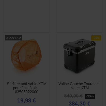
NOUVEAU
-30%
Surfiltre anti-sable KTM
Valise Gauche Touratech
pour filtre à air –
Noire KTM
63506922000
549,00 €
-30%
19,98 €
384,30 €