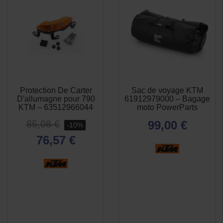
Protection De Carter
Sac de voyage KTM
APERÇU
APERÇU


D'allumagne pour 790
61912979000 – Bagage
RAPIDE
RAPIDE
KTM – 63512966044
moto PowerParts
85,08 €
99,00 €
-10%
76,57 €