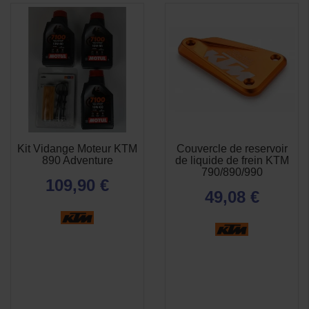
Kit Vidange Moteur KTM
Couvercle de reservoir
APERÇU
APERÇU


890 Adventure
de liquide de frein KTM
RAPIDE
RAPIDE
790/890/990
109,90 €
49,08 €