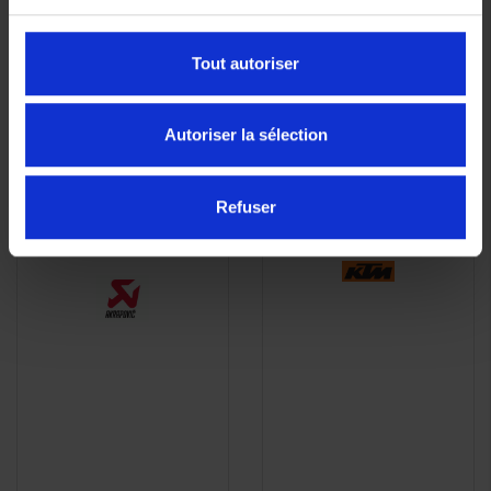
Tout autoriser
Autoriser la sélection
Silencieux Akrapovic
Support de valises KTM
APERÇU
APERÇU


pour KTM 790/890
790/890 Adventure
RAPIDE
RAPIDE
Adventure /R
Refuser
299,04 €
1 198,98 €