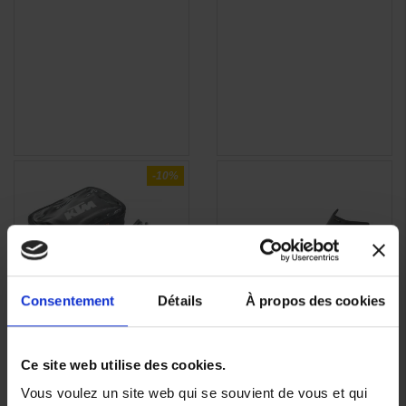
-10%
Consentement
Détails
À propos des cookies
Sacoche de Guidon
Selle Basse Noire pour
APERÇU
APERÇU


Ce site web utilise des cookies.
étanche pour KTM
KTM 790/890
RAPIDE
RAPIDE
ADVENTURE ET
ADVENTURE /R/RALLY
Vous voulez un site web qui se souvient de vous et qui
SUPER ADVENTURE–
(19-26)