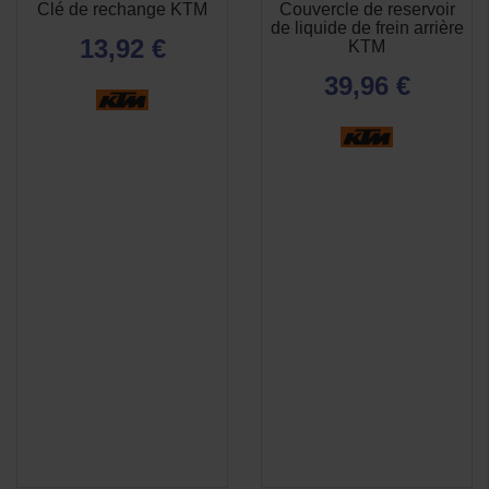
Clé de rechange KTM
Couvercle de reservoir
APERÇU
APERÇU


de liquide de frein arrière
RAPIDE
RAPIDE
13,92 €
KTM
39,96 €