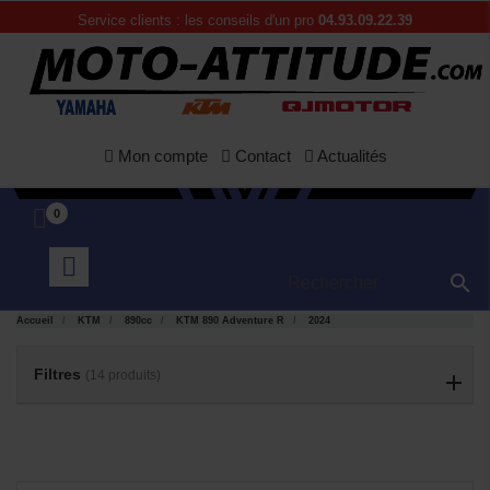
Service clients : les conseils d'un pro
04.93.09.22.39
Mon compte
Contact
Actualités
0

APERÇU
APERÇU


RAPIDE
RAPIDE
Accueil
KTM
890cc
KTM 890 Adventure R
2024
Filtres
(14 produits)