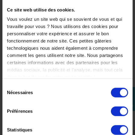
pour KTM 990 DUKE et
1390 SUPER DUKE-
Ce site web utilise des cookies.
R/EVO/GT
Vous voulez un site web qui se souvient de vous et qui
199,98 €
travaille pour vous ? Nous utilisons des cookies pour
personnaliser votre expérience et assurer le bon
fonctionnement de notre site. Ces petites gâteries
technologiques nous aident également à comprendre
comment les gens utilisent notre site. Nous partageons
certaines informations avec des partenaires pour les
médias sociaux, la publicité et l'analyse, mais tout cela
dans le but de rendre votre visite géniale !
Sélection
Nécessaires
perm_identity
du
consentement
Se
connecter
Préférences
Statistiques