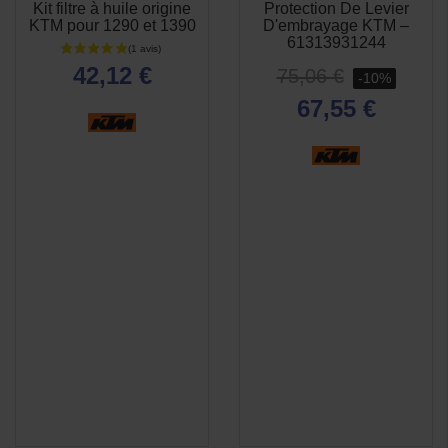
Kit filtre à huile origine
Protection De Levier
APERÇU
APERÇU


KTM pour 1290 et 1390
D'embrayage KTM –
RAPIDE
RAPIDE
61313931244
42,12 €
75,06 €
-10%
67,55 €