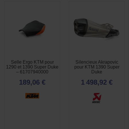
(1 avis)
Selle Ergo KTM pour
Silencieux Akrapovic
APERÇU

1290 et 1390 Super Duke
pour KTM 1390 Super
RAPIDE
– 61707940000
Duke
189,06 €
1 498,92 €