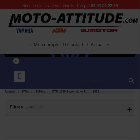
Service clients : les conseils d'un pro
04.93.09.22.39
Mon compte
Contact
Actualités
0

APERÇU
APERÇU


RAPIDE
RAPIDE
Accueil
KTM
1390cc
KTM 1390 Super duke R
2025
Filtres
(5 produits)