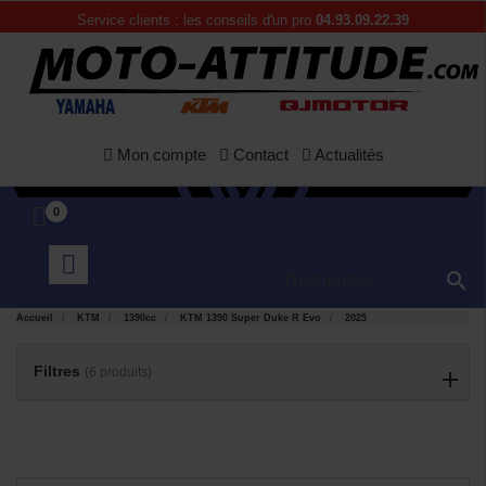
Service clients : les conseils d'un pro
04.93.09.22.39
Mon compte
Contact
Actualités
0

APERÇU
APERÇU


RAPIDE
RAPIDE
Accueil
KTM
1390cc
KTM 1390 Super Duke R Evo
2025
Filtres
(6 produits)