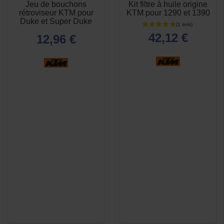
Jeu de bouchons
Kit filtre à huile origine
APERÇU
APERÇU


rétroviseur KTM pour
KTM pour 1290 et 1390
RAPIDE
RAPIDE
Duke et Super Duke
42,12 €
12,96 €