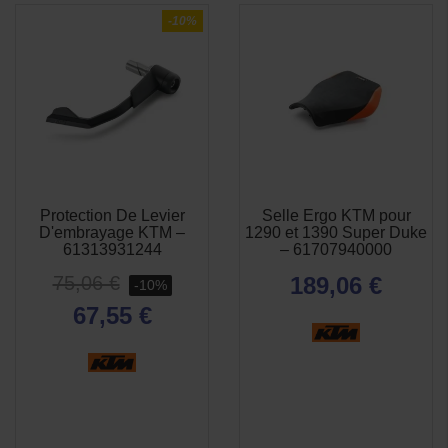
-10%
Protection De Levier
Selle Ergo KTM pour
APERÇU
APERÇU


D'embrayage KTM –
1290 et 1390 Super Duke
RAPIDE
RAPIDE
61313931244
– 61707940000
75,06 €
189,06 €
-10%
67,55 €