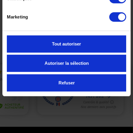
Affichage 1-6 de 6 article(s)
Marketing

Retour en haut
Tout autoriser
Autoriser la sélection
Refuser