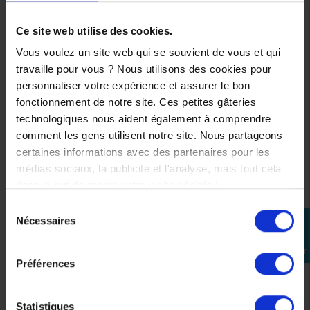
Duke
pour KTM 990 DUKE et
1390 SUPER DUKE-
1 498,92 €
R/EVO/GT
Ce site web utilise des cookies.
199,98 €
Vous voulez un site web qui se souvient de vous et qui
travaille pour vous ? Nous utilisons des cookies pour
personnaliser votre expérience et assurer le bon
fonctionnement de notre site. Ces petites gâteries
technologiques nous aident également à comprendre
comment les gens utilisent notre site. Nous partageons
certaines informations avec des partenaires pour les
médias sociaux, la publicité et l'analyse, mais tout cela
dans le but de rendre votre visite géniale !
Sélection
Nécessaires
perm_identity
du
consentement
Se
connecter
Préférences
Statistiques